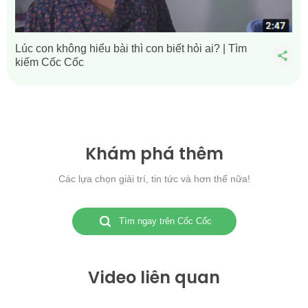
Anh)
Anh)
Survey foot (survey ft)
Survey foot (survey ft)
Lúc con không hiểu bài thì con biết hỏi ai? | Tìm
Foot (ft)
Foot (ft)
kiếm Cốc Cốc
Span (span)
Span (span)
Link (lnk)
Link (lnk)
Hand (hand)
Hand (hand)
Inch (inch)
Inch (inch)
Khám phá thêm
Caliber (caliber)
Caliber (caliber)
Các lựa chọn giải trí, tin tức và hơn thế nữa!
Postscript point (pt)
Postscript point (pt)
Tìm ngay trên Cốc Cốc
Yôttamét (Ym)
Yôttamét (Ym)
Zettamét (Zm)
Zettamét (Zm)
Examét (Em)
Examét (Em)
Video liên quan
Petamét (Pm)
Petamét (Pm)