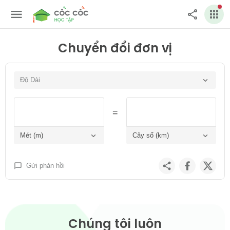
Chuyển đổi đơn vị
Độ Dài
=
Độ Dài
Mét (m)
Cây số (km)
Khối Lượng
Thời Gian
Gửi phản hồi
Mét (m)
Mét (m)
Nhiệt Độ
Cây số (km)
Cây số (km)
Tốc Độ
Thước (thước)
Thước (thước)
Bộ Nhớ Máy Tính
Chúng tôi luôn